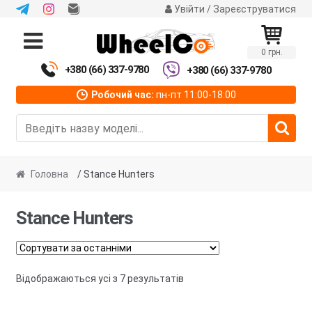
Увійти / Зареєструватися
Перейти
Перейти
до
до
0 грн.
навігації
вмісту
+380 (66) 337-9780
+380 (66) 337-9780
Робочий час:
пн-пт 11:00-18:00
Головна
/ Stance Hunters
Stance Hunters
Сортовано
Відображаються усі з 7 результатів
за
останнім