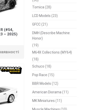
Tomica
(28)
LCD Models
(23)
GFCC
(21)
R (#54,
DMH (Describe Machine
23 – 2025)
Honor)
(19)
наявності
M64X Collections (MY64)
(18)
Schuco
(18)
Pop Race
(15)
BBR Models
(12)
American Diorama
(11)
MK Miniatures
(11)
Muscle Machines
(10)