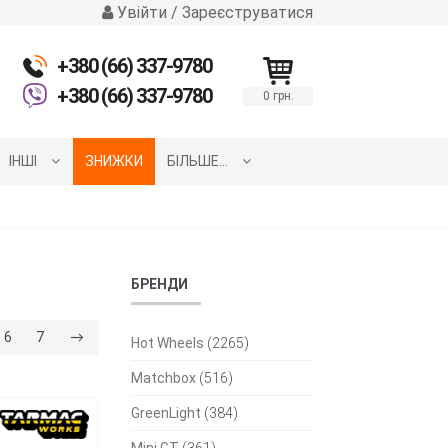
Увійти / Зареєструватися
+380 (66) 337-9780
+380 (66) 337-9780
0 грн.
ІНШІ
ЗНИЖКИ
БІЛЬШЕ…
БРЕНДИ
6
7
→
Hot Wheels
(2265)
Matchbox
(516)
GreenLight
(384)
Mini GT
(361)