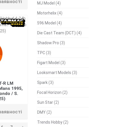
наявності
MJ Model
(4)
Motorhelix
(4)
596 Model
(4)
Die Cast Team (DCT)
(4)
Shadow Pro
(3)
TPC
(3)
Figart Model
(3)
Looksmart Models
(3)
Spark
(3)
T-R LM
 Mans 1995,
Focal Horizon
(2)
ondo / S.
25)
Sun Star
(2)
наявності
DMY
(2)
Trends Hobby
(2)