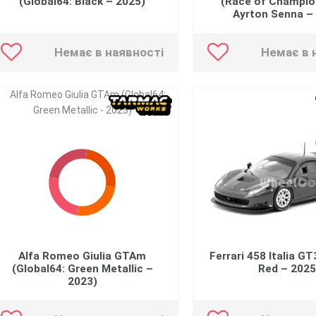
(Global64: Black – 2025)
(Race of Champio
Ayrton Senna –
Немає в наявності
Немає в 
Alfa Romeo Giulia GTAm
Ferrari 458 Italia G
(Global64: Green Metallic –
Red – 2025
2023)