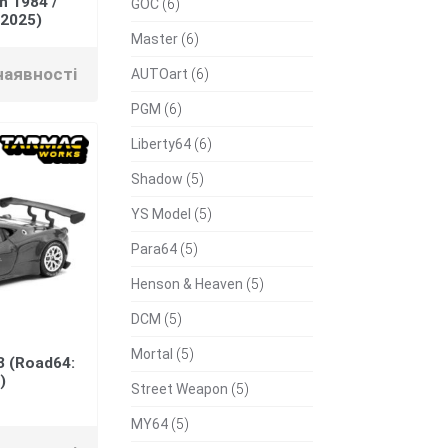
n 1984 /
GOC
(6)
 2025)
Master
(6)
наявності
AUTOart
(6)
PGM
(6)
Liberty64
(6)
Shadow
(5)
YS Model
(5)
Para64
(5)
Henson & Heaven
(5)
DCM
(5)
Mortal
(5)
T3 (Road64:
)
Street Weapon
(5)
MY64
(5)