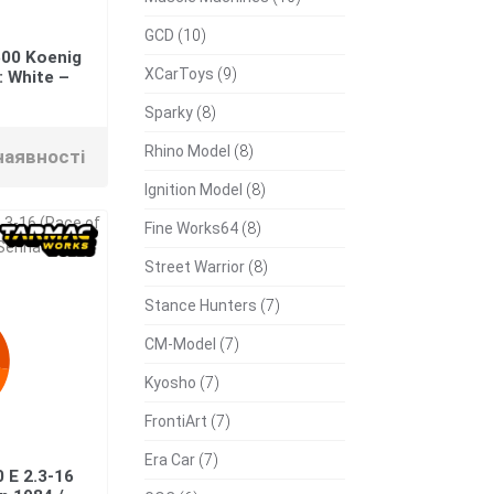
GCD
(10)
00 Koenig
XCarToys
(9)
: White –
Sparky
(8)
Rhino Model
(8)
наявності
Ignition Model
(8)
Fine Works64
(8)
Street Warrior
(8)
Stance Hunters
(7)
CM-Model
(7)
Kyosho
(7)
FrontiArt
(7)
Era Car
(7)
 E 2.3-16