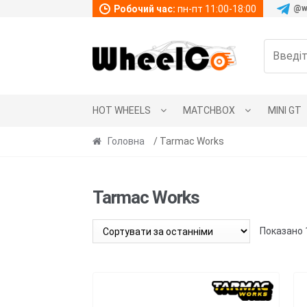
Робочий час:
пн-пт 11:00-18:00
@w
Перейти
Перейти
до
до
навігації
вмісту
HOT WHEELS
MATCHBOX
MINI GT
Головна
/ Tarmac Works
Tarmac Works
Показано 