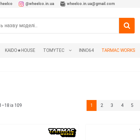
heelco
@wheelco.in.ua
wheelco.in.ua@gmail.com
KAIDO★HOUSE
TOMYTEC
INNO64
TARMAC WORKS
Сортовано
1–18 із 109
1
2
3
4
5
за
останнім