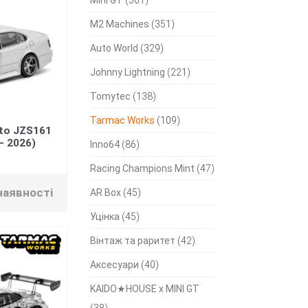
M2 Machines
(351)
Auto World
(329)
Johnny Lightning
(221)
Tomytec
(138)
Tarmac Works
(109)
to JZS161
 – 2026)
Inno64
(86)
Racing Champions Mint
(47)
наявності
AR Box
(45)
Уцінка
(45)
Вінтаж та раритет
(42)
Аксесуари
(40)
KAIDO★HOUSE x MINI GT
(38)