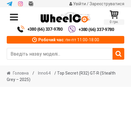
Увійти / Зареєструватися
Перейти
Перейти
до
до
0 грн.
навігації
вмісту
+380 (66) 337-9780
+380 (66) 337-9780
Робочий час:
пн-пт 11:00-18:00
Головна
/
Inno64
/ Top Secret (R32) GT-R (Stealth
Grey – 2025)